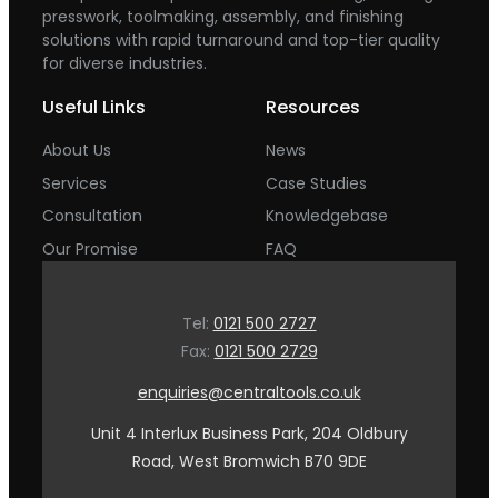
presswork, toolmaking, assembly, and finishing
solutions with rapid turnaround and top-tier quality
for diverse industries.
Useful Links
Resources
About Us
News
Services
Case Studies
Consultation
Knowledgebase
Our Promise
FAQ
Tel:
0121 500 2727
Fax:
0121 500 2729
enquiries@centraltools.co.uk
Unit 4 Interlux Business Park, 204 Oldbury
Road, West Bromwich B70 9DE