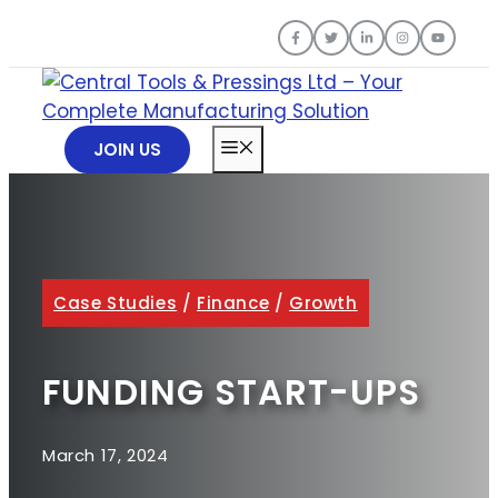
Skip
to
content
MENU
JOIN US
Case Studies
/
Finance
/
Growth
FUNDING START-UPS
March 17, 2024